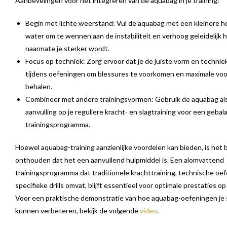
Aanbevelingen voor het integreren van de aquabag in je training:
Begin met lichte weerstand: Vul de aquabag met een kleinere h
water om te wennen aan de instabiliteit en verhoog geleidelijk 
naarmate je sterker wordt.
Focus op techniek: Zorg ervoor dat je de juiste vorm en techni
tijdens oefeningen om blessures te voorkomen en maximale voo
behalen.
Combineer met andere trainingsvormen: Gebruik de aquabag al
aanvulling op je reguliere kracht- en slagtraining voor een geba
trainingsprogramma.
Hoewel aquabag-training aanzienlijke voordelen kan bieden, is het b
onthouden dat het een aanvullend hulpmiddel is. Een alomvattend
trainingsprogramma dat traditionele krachttraining, technische oef
specifieke drills omvat, blijft essentieel voor optimale prestaties o
Voor een praktische demonstratie van hoe aquabag-oefeningen je 
kunnen verbeteren, bekijk de volgende
video
.