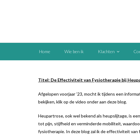
Home
Wie ben ik
Klachten
Con
Titel: De Effectiviteit van Fysiotherapie bij Heu
Afgelopen voorjaar ’23, mocht ik tijdens een inform
bekijken, klik op de video onder aan deze blog.
Heupartrose, ook wel bekend als heupslijtage, is ee
tot pijn, stijfheid en verminderde mobiliteit, waard
fysiotherapie. In deze blog zal ik de effectiviteit 