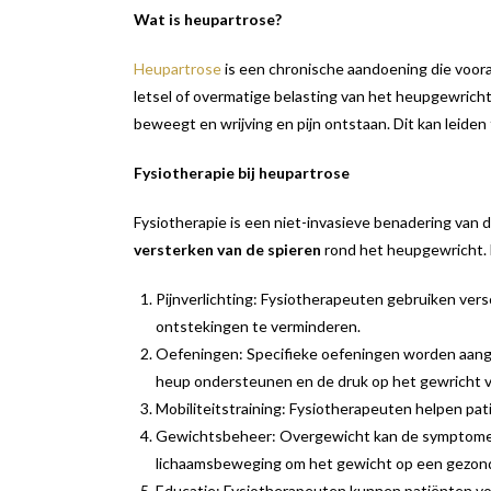
Wat is heupartrose?
Heupartrose
is een chronische aandoening die voora
letsel of overmatige belasting van het heupgewrich
beweegt en wrijving en pijn ontstaan. Dit kan leide
Fysiotherapie bij heupartrose
Fysiotherapie is een niet-invasieve benadering van 
versterken van de spieren
rond het heupgewricht. H
Pijnverlichting: Fysiotherapeuten gebruiken ver
ontstekingen te verminderen.
Oefeningen: Specifieke oefeningen worden aange
heup ondersteunen en de druk op het gewricht 
Mobiliteitstraining: Fysiotherapeuten helpen pa
Gewichtsbeheer: Overgewicht kan de symptomen
lichaamsbeweging om het gewicht op een gezond
Educatie: Fysiotherapeuten kunnen patiënten vo