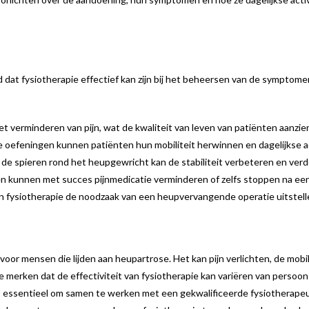
at fysiotherapie effectief kan zijn bij het beheersen van de symptomen
et verminderen van pijn, wat de kwaliteit van leven van patiënten aanzien
e oefeningen kunnen patiënten hun mobiliteit herwinnen en dagelijkse ac
 de spieren rond het heupgewricht kan de stabiliteit verbeteren en ve
n kunnen met succes pijnmedicatie verminderen of zelfs stoppen na een
an fysiotherapie de noodzaak van een heupvervangende operatie uitstell
oor mensen die lijden aan heupartrose. Het kan pijn verlichten, de mobi
te merken dat de effectiviteit van fysiotherapie kan variëren van persoon
et essentieel om samen te werken met een gekwalificeerde fysiotherape