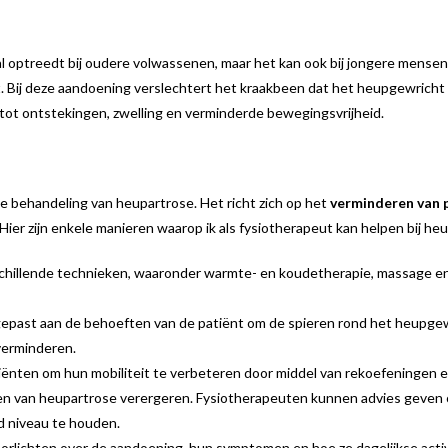
l optreedt bij oudere volwassenen, maar het kan ook bij jongere mense
t. Bij deze aandoening verslechtert het kraakbeen dat het heupgewrich
n tot ontstekingen, zwelling en verminderde bewegingsvrijheid.
de behandeling van heupartrose. Het richt zich op het
verminderen van p
ier zijn enkele manieren waarop ik als fysiotherapeut kan helpen bij he
schillende technieken, waaronder warmte- en koudetherapie, massage en
past aan de behoeften van de patiënt om de spieren rond het heupgewr
verminderen.
tiënten om hun mobiliteit te verbeteren door middel van rekoefeningen
 van heupartrose verergeren. Fysiotherapeuten kunnen advies geven 
 niveau te houden.
orlichten over de aandoening, hun symptomen en hoe ze dagelijkse act