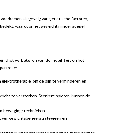
n voorkomen als gevolg van genetische factoren,
t bedekt, waardoor het gewricht minder soepel
ijn,
het
verbeteren van de mobiliteit
en het
upartrose:
 elektrotherapie, om de pijn te verminderen en
icht te versterken. Sterkere spieren kunnen de
 en bewegingstechnieken.
over gewichtsbeheerstrategieën en
iviteiten kunnen aanpassen om het heupgewricht te