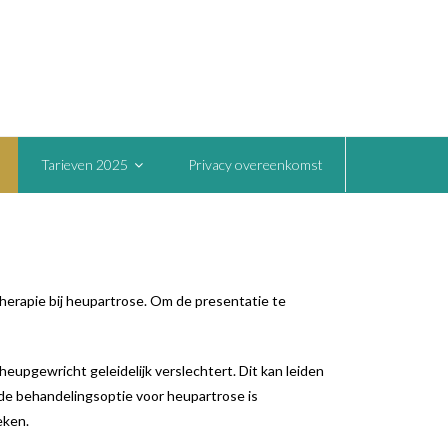
Tarieven 2025
Privacy overeenkomst
herapie bij heupartrose. Om de presentatie te
eupgewricht geleidelijk verslechtert. Dit kan leiden
ende behandelingsoptie voor heupartrose is
eken.